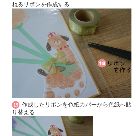
ねるリボンを作成する
作成したリボン
を
色紙カバー
から
色紙
へ貼
り替える