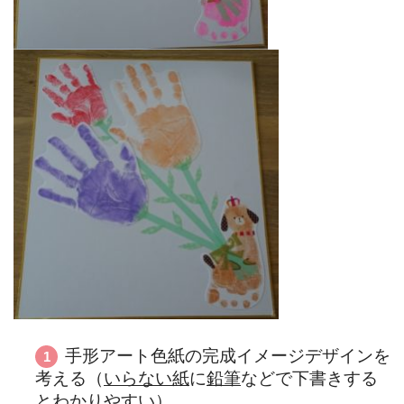
手形アート色紙の完成イメージデザインを
考える（
いらない紙
に
鉛筆
などで下書きする
とわかりやすい）