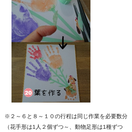
※２～６と８～１０の行程は同じ作業を必要数分
（花手形は1人２個ずつ～、動物足形は1種ずつ