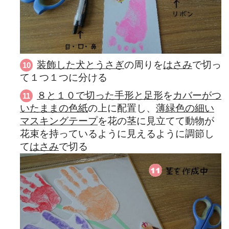
装飾した犬とうさぎ
の周りを
はさみ
で切っ
て１つ１つに分ける
８と１０で切った手形と足形
を
カバーがつ
いたままの色紙
の上に配置し、
薄緑色の細い
マスキングテープ
を花の茎に見立てて動物が
花束を持っているように見えるように調節し
て
はさみ
で切る