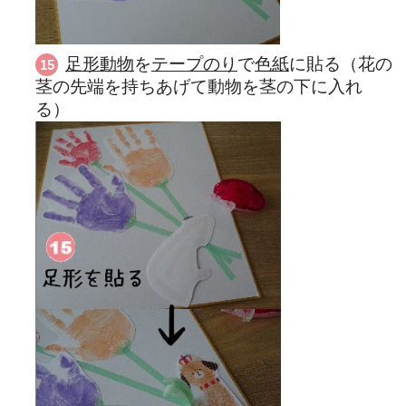
足形動物
を
テープのり
で
色紙
に貼る（花の
茎の先端を持ちあげて動物を茎の下に入れ
る）