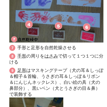
手形と足形を自然乾燥させる
手形
の周りを
はさみ
で切って１つ１つに分
ける
足形
はマスキングテープ（犬の耳＆しっぽ
＆帽子＆首輪、うさぎの耳＆しっぽ＆リボン
＆にんじんネックレス）、白い絵の具（犬の
鼻部分）、黒いペン（犬とうさぎの目＆鼻）
で装飾する