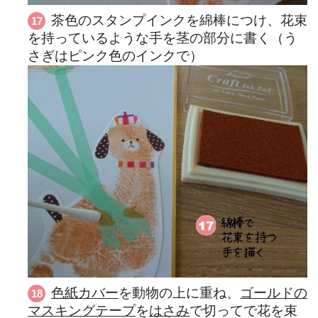
茶色のスタンプインクを綿棒につけ、花束
を持っているような手を茎の部分に書く（う
さぎはピンク色のインクで）
色紙カバー
を動物の上に重ね、
ゴールドの
マスキングテープ
を
はさみ
で切ってで花を束