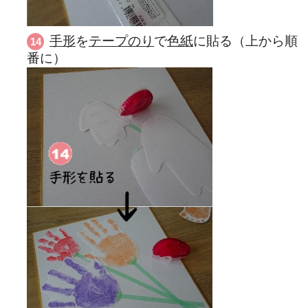
手形
を
テープのり
で
色紙
に貼る（上から順
番に）